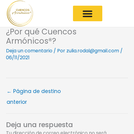
Ir
al
contenido
¿Por qué Cuencos
Armónicos®?
Deja un comentario
/ Por
zulia.rodal@gmail.com
/
06/11/2021
←
Página de destino
anterior
Deja una respuesta
Tu dirección de correo electrónico no será